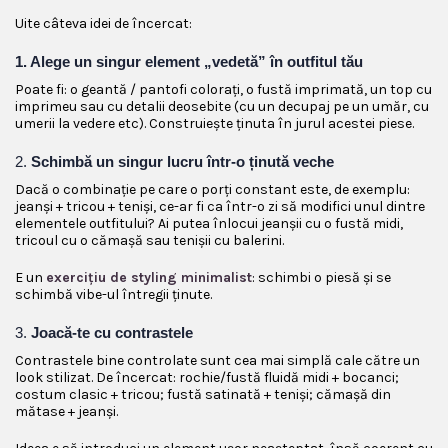
Uite câteva idei de încercat:
1. Alege un singur element „vedetă” în outfitul tău
Poate fi: o geantă / pantofi colorați, o fustă imprimată, un top cu
imprimeu sau cu detalii deosebite (cu un decupaj pe un umăr, cu
umerii la vedere etc). Construiește ținuta în jurul acestei piese.
2. 
Schimbă un singur lucru într-o ținută veche
Dacă o combinație pe care o porți constant este, de exemplu:
jeanși + tricou + teniși, ce-ar fi ca într-o zi să modifici unul dintre
elementele outfitului? Ai putea înlocui jeanșii cu o fustă midi,
tricoul cu o cămașă sau tenișii cu balerini.
E un
exercițiu de styling minimalist
: schimbi o piesă și se
schimbă vibe-ul întregii ținute.
3. 
Joacă-te cu contrastele
Contrastele bine controlate sunt cea mai simplă cale către un
look stilizat. De încercat: rochie/fustă fluidă midi + bocanci;
costum clasic + tricou; fustă satinată + teniși; cămașă din
mătase + jeanși.