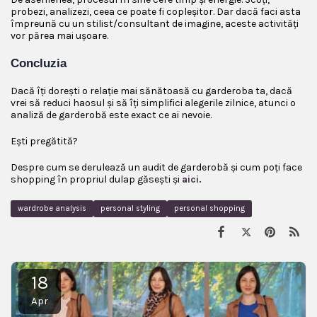
probezi, analizezi, ceea ce poate fi copleșitor. Dar dacă faci asta
împreună cu un stilist/consultant de imagine, aceste activități
vor părea mai ușoare.
Concluzia
Dacă îți dorești o relație mai sănătoasă cu garderoba ta, dacă
vrei să reduci haosul și să îți simplifici alegerile zilnice, atunci o
analiză de garderobă este exact ce ai nevoie.
Ești pregătită?
Despre cum se derulează un audit de garderobă și cum poți face
shopping în propriul dulap găsești și
aici.
wardrobe analysis
personal styling
personal shopping
18
Apr