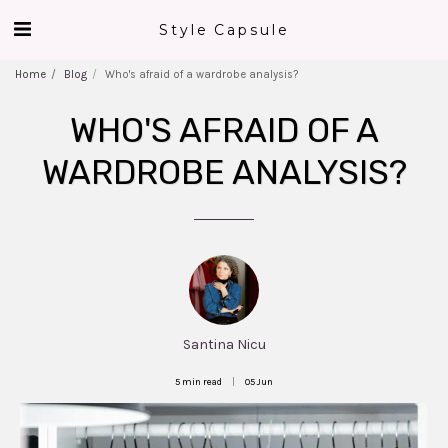
Style Capsule
Home
Blog
Who's afraid of a wardrobe analysis?
WHO'S AFRAID OF A
WARDROBE ANALYSIS?
Santina Nicu
5 min read
05
Jun