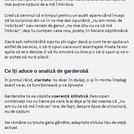
mai puține opțiuni de a mă îmbrăca.
Cred că semnul că e timpul pentru un audit apare când începi
să te surprinzi din ce în ce mai des spunând „nu am nimic de
îmbrăcat” sau variații de genul „nu mai știu cu ce să mă
îmbrac”, deși tu cumperi ceva nou, poate, în fiecare săptămână.
Dacă ești nehotărâtă sau nu știi sigur dacă și cum te-ar ajuta un
astfel de serviciu, o să-ți spun care sunt avantajele. Poate te vor
ajuta să iei o decizie. O să fiu sinceră cu tine și o să-ți spun și ce s-
ar putea să nu-ți placă.
Ce îți aduce o analiză de garderobă
În primul rând,
claritate
: nu doar în dulap, ci și în minte. Înțelegi
exact ce ai, ce funcționează și ce lipsește.
Garderoba ta va căpăta
coerență stilistică
. Descoperi
combinații noi cu haine pe care le ai deja și îți dai seama că „nu
am cu ce să mă îmbrac” era, de fapt, despre lipsa de structură,
nu de opțiuni.
Vei rămâne cu ținute gata gândite, adaptate stilului tău de viață
actual.