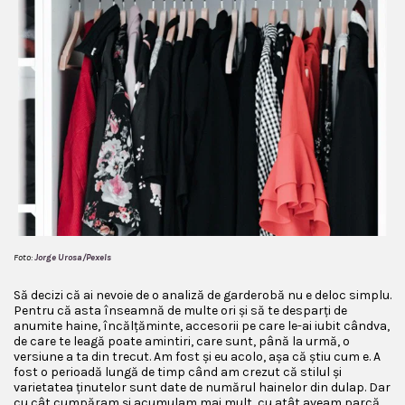
Foto:
Jorge Urosa/Pexels
Să decizi că ai nevoie de o analiză de garderobă nu e deloc simplu.
Pentru că asta înseamnă de multe ori și să te desparți de
anumite haine, încălțăminte, accesorii pe care le-ai iubit cândva,
de care te leagă poate amintiri, care sunt, până la urmă, o
versiune a ta din trecut. Am fost și eu acolo, așa că știu cum e. A
fost o perioadă lungă de timp când am crezut că stilul și
varietatea ținutelor sunt date de numărul hainelor din dulap. Dar
cu cât cumpăram și acumulam mai mult, cu atât aveam parcă