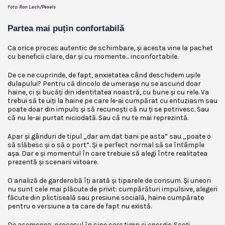
Foto:
Ron Lach/Pexels
Partea mai puțin confortabilă
Ca orice proces autentic de schimbare, și acesta vine la pachet
cu beneficii clare, dar și cu momente… inconfortabile.
De ce ne cuprinde, de fapt, anxietatea când deschidem ușile
dulapului? Pentru că dincolo de umerașe nu se ascund doar
haine, ci și bucăți din identitatea noastră, cu bune și cu rele. Va
trebui să te uiți la haine pe care le-ai cumpărat cu entuziasm sau
poate doar din impuls și să recunoști că nu ți se potrivesc. Sau
că nu le-ai purtat niciodată. Sau că nu te mai reprezintă.
Apar și gânduri de tipul „dar am dat bani pe asta” sau „poate o
să slăbesc și o să o port”. Și e perfect normal să se întâmple
așa. Dar e și momentul în care trebuie să alegi între realitatea
prezentă și scenarii viitoare.
O analiză de garderobă îți arată și tiparele de consum. Și uneori
nu sunt cele mai plăcute de privit: cumpărături impulsive, alegeri
făcute din plictiseală sau presiune socială, haine cumpărate
pentru o versiune a ta care de fapt nu există.
De asemenea, procesul în sine cere timp și energie. Scoți,